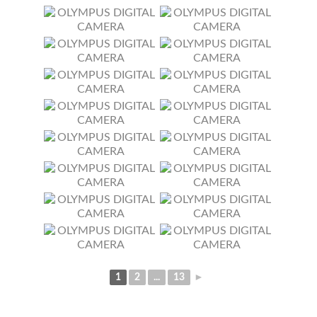
1
2
...
13
►