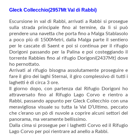
Gleck Collecchio(2957Mt Val di Rabbi)
Escursione in val di Rabbi, arrivati a Rabbi si prosegue
sulla strada principale fino al termine, da lì si può
prendere una navetta che porta fino a Malga Stablasolo
a poco più di 1500Metri, dalla Malga parte il sentiero
per le cascate di Saent e poi si continua per il rifugio
Dorigoni passando per la Palina e poi costeggiando il
torrente Rabbies fino al rifugio Dorigoni(2437Mt) dove
ho pernottato.
Arrivati al rifugio bisogna assolutamente proseguire e
fare il giro dei laghi Sternai, il giro complessivo di tutti i
laghetti è di circa 3 ore.
Il giorno dopo, con partenza dal Rifugio Dorigoni ho
attraversato fino al Rifugio Lago Corvo e rientro a
Rabbi, passando appunto per Gleck Collecchio con una
meravigliosa visuale su tutta la Val D’Ultimo, peccato
che c’erano un pò di nuvole a coprire alcuni settori del
panorama, ma veramente bellissimo.
Dalla cima si prosegue per i laghetti Corvo ed il Rifugio
Lago Corvo per poi rientrare ad anello a Rabbi.