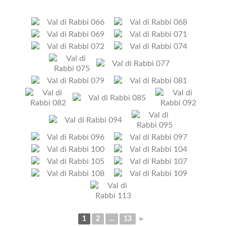
1
2
...
13
►