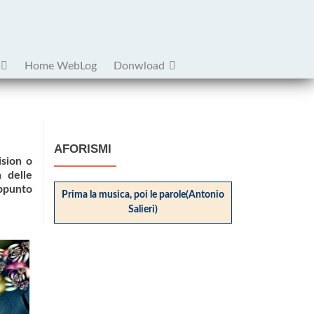
Home WebLog
Donwload
AFORISMI
ision o
a delle
appunto
Prima la musica, poi le parole(Antonio
Salieri)