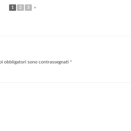
1
2
3
►
pi obbligatori sono contrassegnati
*