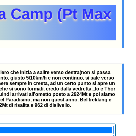
Da Camp (Pt Max
tiero che inizia a salire verso destra(non si passa
vento, giusto 5/10km/h e non continuo, si sale verso
nere sempre in cresta, ad un certo punto si apre un
che si sono formati, credo dalla vedretta...Io e Thor
indi arrivati all'ometto posto a 2924Mt e poi siamo
 del Paradisino, ma non quest'anno. Bel trekking e
di risalita e 962 di dislivello.