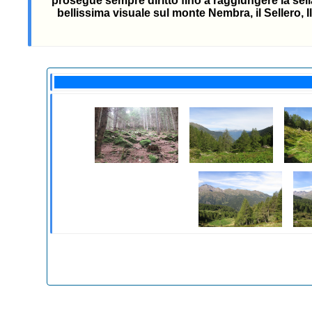
prosegue sempre diritto fino a raggiungere la sell
bellissima visuale sul monte Nembra, il Sellero, I