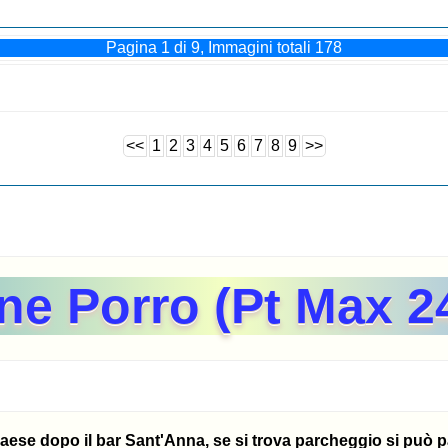
Pagina 1 di 9, Immagini totali 178
<<
1
2
3
4
5
6
7
8
9
>>
one Porro (Pt Max 2
paese dopo il bar Sant'Anna, se si trova parcheggio si può 