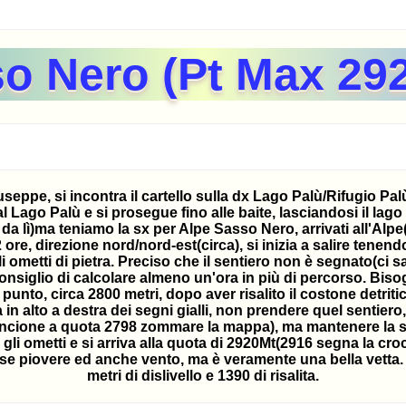
o Nero (Pt Max 29
pe, si incontra il cartello sulla dx Lago Palù/Rifugio Palù,
l Lago Palù e si prosegue fino alle baite, lasciandosi il lag
a lì)ma teniamo la sx per Alpe Sasso Nero, arrivati all'Alpe
ore, direzione nord/nord-est(circa), si inizia a salire tenend
ometti di pietra. Preciso che il sentiero non è segnato(ci s
consiglio di calcolare almeno un'ora in più di percorso. Biso
punto, circa 2800 metri, dopo aver risalito il costone detriti
n alto a destra dei segni gialli, non prendere quel sentier
ancione a quota 2798 zommare la mappa), ma mantenere la sx 
 gli ometti e si arriva alla quota di 2920Mt(2916 segna la cr
se piovere ed anche vento, ma è veramente una bella vetta.
metri di dislivello e 1390 di risalita.