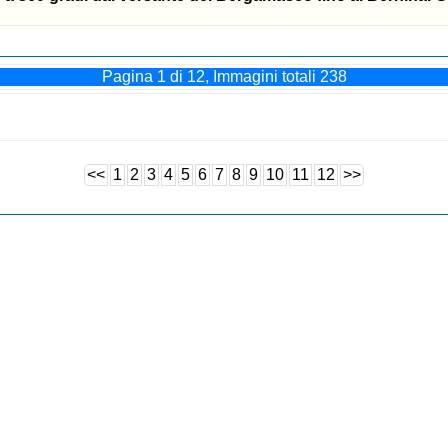
Pagina 1 di 12, Immagini totali 238
<<
1
2
3
4
5
6
7
8
9
10
11
12
>>