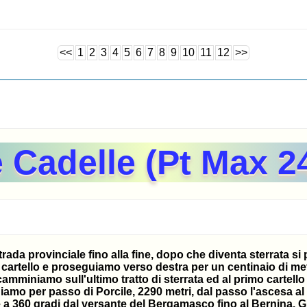
<<
1
2
3
4
5
6
7
8
9
10
11
12
>>
 Cadelle (Pt Max 2
 strada provinciale fino alla fine, dopo che diventa sterrata 
 il cartello e proseguiamo verso destra per un centinaio di 
amminiamo sull'ultimo tratto di sterrata ed al primo cartello
uiamo per passo di Porcile, 2290 metri, dal passo l'ascesa a
re a 360 gradi dal versante del Bergamasco fino al Bernina. 