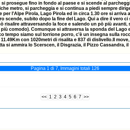
 si prosegue fino in fondo al paese e si scende al parcheggio 
che metro, si parcheggia e si continua a piedi sempre dirigen
e per l'Alpe Pirola, Lago Pirola ed in circa 1.30 ore si arriva 
iero scende, subito dopo la fine del Lago. Qui a dire il vero
salire attraversando la foce e salendo un pò più avanti, si 
più comodo). Comunque si attraversa la sponda del Lago e s
 tempo siamo sul torrione porro, c'è un insegna sulla roccia
11.49Km con 1020metri di risalita e 837 di dislivello.Il move
ta si ammira lo Scerscen, il Disgrazia, il Pizzo Cassandra, i
Pagina 1 di 7, Immagini totali 126
<<
1
2
3
4
5
6
7
>>