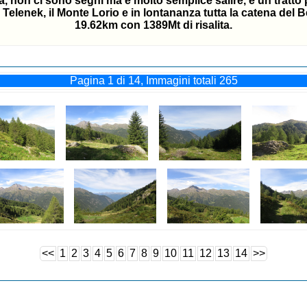
a, non ci sono segni ma è molto semplice salire, è un tratt
l Telenek, il Monte Lorio e in lontananza tutta la catena del 
19.62km con 1389Mt di risalita.
Pagina 1 di 14, Immagini totali 265
<<
1
2
3
4
5
6
7
8
9
10
11
12
13
14
>>