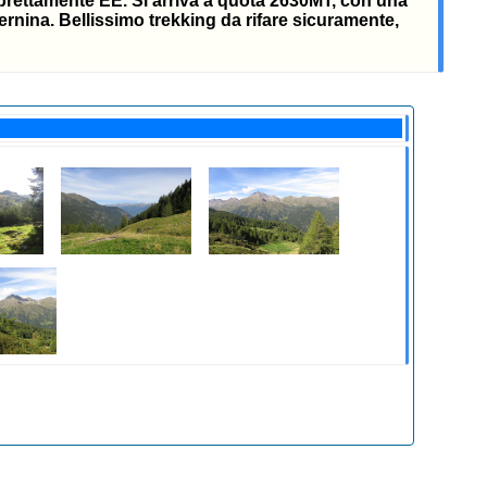
o prettamente EE. Si arriva a quota 2630MT, con una
Bernina. Bellissimo trekking da rifare sicuramente,