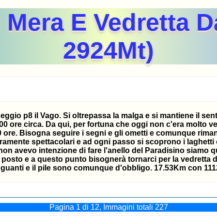
l Mera E Vedretta 
2924Mt)
eggio p8 il Vago. Si oltrepassa la malga e si mantiene il sen
.00 ore circa. Da qui, per fortuna che oggi non c'era molto 
20 ore. Bisogna seguire i segni e gli ometti e comunque rima
veramente spettacolari e ad ogni passo si scoprono i laghetti 
non avevo intenzione di fare l'anello del Paradisino siamo qu
l posto e a questo punto bisognerà tornarci per la vedretta
 guanti e il pile sono comunque d'obbligo. 17.53Km con 1112Mt 
Pagina 1 di 12, Immagini totali 227