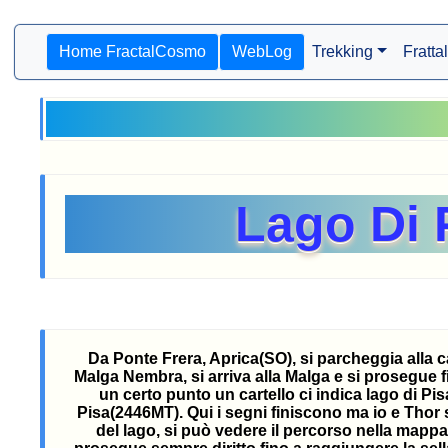
Home FractalCosmo
WebLog
Trekking
Frattal
Lago Di 
Da Ponte Frera, Aprica(SO), si parcheggia alla c
Malga Nembra, si arriva alla Malga e si prosegue 
un certo punto un cartello ci indica lago di Pi
Pisa(2446MT). Qui i segni finiscono ma io e Thor s
del lago, si può vedere il percorso nella mappa