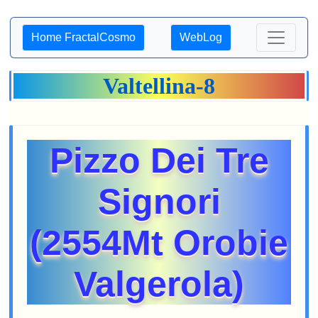
Home FractalCosmo
WebLog
Valtellina-8
Pizzo Dei Tre
Signori
(2554Mt Orobie
Valgerola)