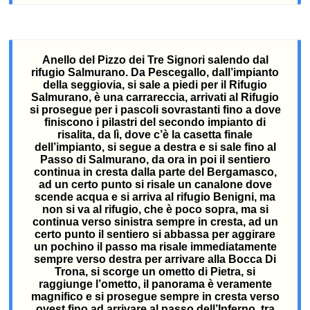
Anello del Pizzo dei Tre Signori salendo dal
rifugio Salmurano. Da Pescegallo, dall’impianto
della seggiovia, si sale a piedi per il Rifugio
Salmurano, è una carrareccia, arrivati al Rifugio
si prosegue per i pascoli sovrastanti fino a dove
finiscono i pilastri del secondo impianto di
risalita, da lì, dove c’è la casetta finale
dell’impianto, si segue a destra e si sale fino al
Passo di Salmurano, da ora in poi il sentiero
continua in cresta dalla parte del Bergamasco,
ad un certo punto si risale un canalone dove
scende acqua e si arriva al rifugio Benigni, ma
non si va al rifugio, che è poco sopra, ma si
continua verso sinistra sempre in cresta, ad un
certo punto il sentiero si abbassa per aggirare
un pochino il passo ma risale immediatamente
sempre verso destra per arrivare alla Bocca Di
Trona, si scorge un ometto di Pietra, si
raggiunge l’ometto, il panorama è veramente
magnifico e si prosegue sempre in cresta verso
ovest fino ad arrivare al passo dell’Inferno, tra