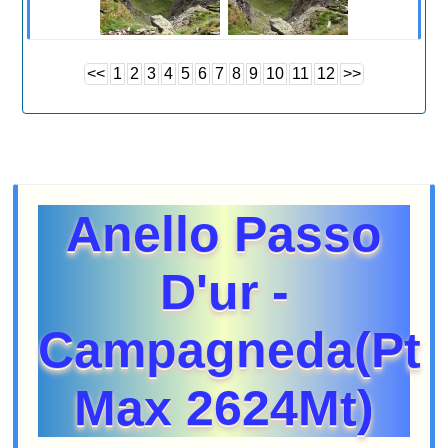
<<
1
2
3
4
5
6
7
8
9
10
11
12
>>
Anello Passo
D'ur -
Campagneda(Pt
Max 2624Mt)