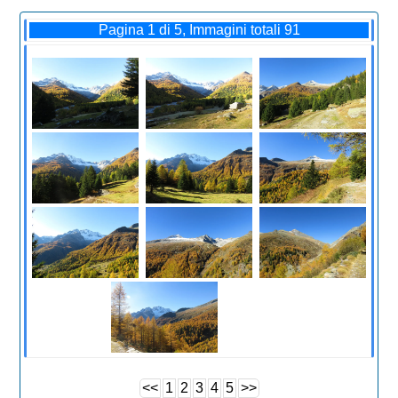
Pagina 1 di 5, Immagini totali 91
<<
1
2
3
4
5
>>