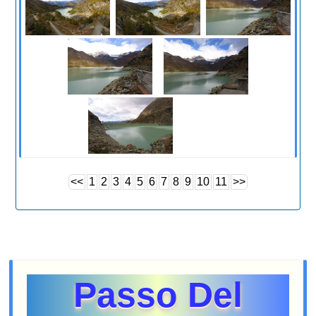
<<
1
2
3
4
5
6
7
8
9
10
11
>>
Passo Del