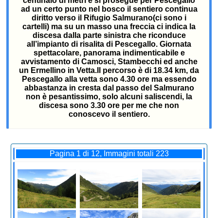
centinaio di metri e si prosegue per Pescegallo
ad un certo punto nel bosco il sentiero continua
diritto verso il Rifugio Salmurano(ci sono i
cartelli) ma su un masso una freccia ci indica la
discesa dalla parte sinistra che riconduce
all’impianto di risalita di Pescegallo. Giornata
spettacolare, panorama indimenticabile e
avvistamento di Camosci, Stambecchi ed anche
un Ermellino in Vetta.Il percorso è di 18.34 km, da
Pescegallo alla vetta sono 4.30 ore ma essendo
abbastanza in cresta dal passo del Salmurano
non è pesantissimo, solo alcuni saliscendi, la
discesa sono 3.30 ore per me che non
conoscevo il sentiero.
Pagina 1 di 12, Immagini totali 223