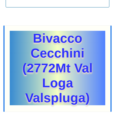
Bivacco
Cecchini
(2772Mt Val
Loga
Valspluga)