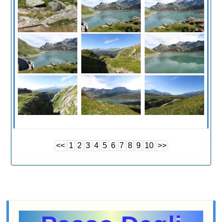
<<
1
2
3
4
5
6
7
8
9
10
>>