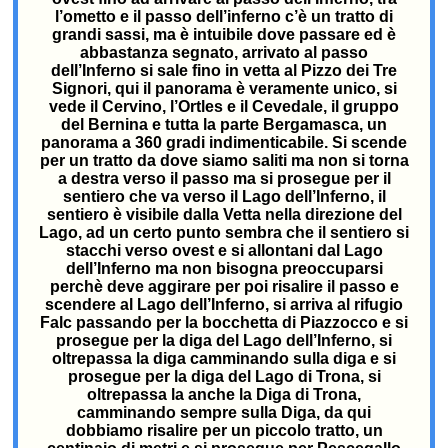
l’ometto e il passo dell’inferno c’è un tratto di
grandi sassi, ma è intuibile dove passare ed è
abbastanza segnato, arrivato al passo
dell’Inferno si sale fino in vetta al Pizzo dei Tre
Signori, qui il panorama è veramente unico, si
vede il Cervino, l’Ortles e il Cevedale, il gruppo
del Bernina e tutta la parte Bergamasca, un
panorama a 360 gradi indimenticabile. Si scende
per un tratto da dove siamo saliti ma non si torna
a destra verso il passo ma si prosegue per il
sentiero che va verso il Lago dell’Inferno, il
sentiero è visibile dalla Vetta nella direzione del
Lago, ad un certo punto sembra che il sentiero si
stacchi verso ovest e si allontani dal Lago
dell’Inferno ma non bisogna preoccuparsi
perchè deve aggirare per poi risalire il passo e
scendere al Lago dell’Inferno, si arriva al rifugio
Falc passando per la bocchetta di Piazzocco e si
prosegue per la diga del Lago dell’Inferno, si
oltrepassa la diga camminando sulla diga e si
prosegue per la diga del Lago di Trona, si
oltrepassa la anche la Diga di Trona,
camminando sempre sulla Diga, da qui
dobbiamo risalire per un piccolo tratto, un