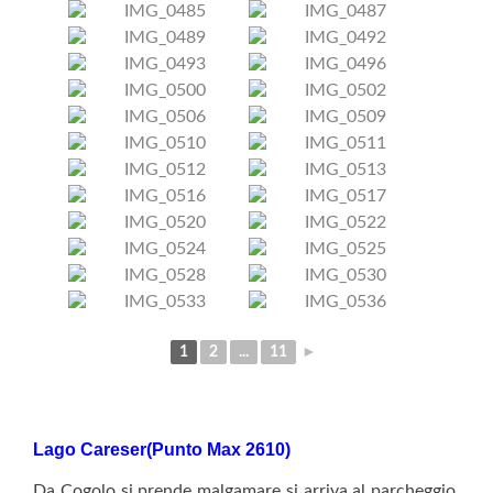
1
2
...
11
►
Lago Careser(Punto Max 2610)
Da Cogolo si prende malgamare si arriva al parcheggio,