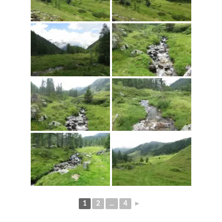
1
2
...
4
►