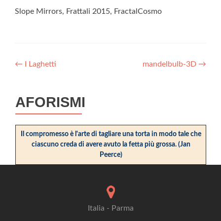
Slope Mirrors, Frattali 2015, FractalCosmo
Post
←
I Laghetti
mandelbulb-3D
→
navigation
AFORISMI
Il compromesso è l'arte di tagliare una torta in modo tale che
ciascuno creda di avere avuto la fetta più grossa. (Jan
Peerce)
Italia - Parma