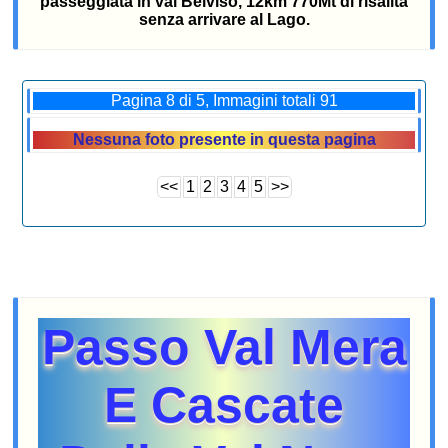
passeggiata in val Belviso, 12km 770Mt di risalita
senza arrivare al Lago.
Pagina 8 di 5, Immagini totali 91
Nessuna foto presente in questa pagina
<<
1
2
3
4
5
>>
Passo Val Mera
E Cascate