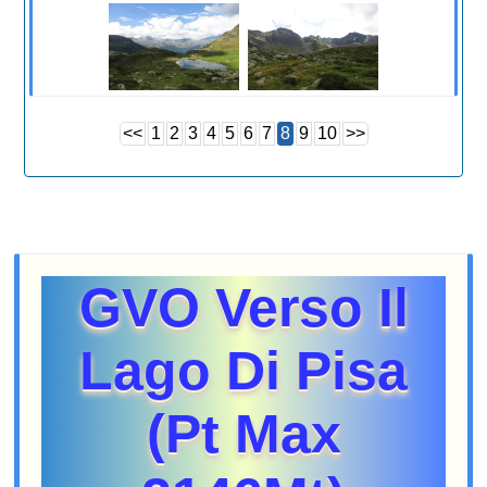
<<
1
2
3
4
5
6
7
8
9
10
>>
GVO Verso Il
Lago Di Pisa
(Pt Max