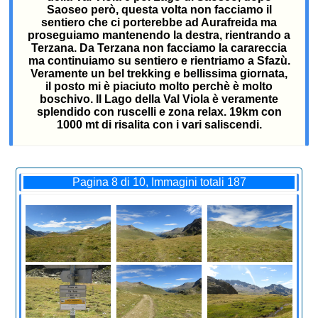
Saoseo però, questa volta non facciamo il
sentiero che ci porterebbe ad Aurafreida ma
proseguiamo mantenendo la destra, rientrando a
Terzana. Da Terzana non facciamo la carareccia
ma continuiamo su sentiero e rientriamo a Sfazù.
Veramente un bel trekking e bellissima giornata,
il posto mi è piaciuto molto perchè è molto
boschivo. Il Lago della Val Viola è veramente
splendido con ruscelli e zona relax. 19km con
1000 mt di risalita con i vari saliscendi.
Pagina 8 di 10, Immagini totali 187