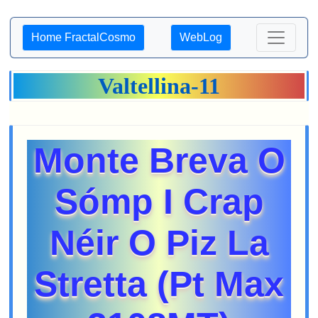
Home FractalCosmo
WebLog
Valtellina-11
Monte Breva O
Sómp I Crap
Néir O Piz La
Stretta (Pt Max