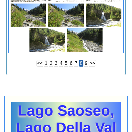
<<
1
2
3
4
5
6
7
8
9
>>
Lago Saoseo,
Lago Della Val