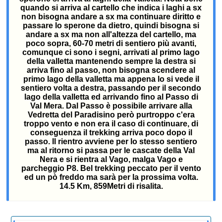
quando si arriva al cartello che indica i laghi a sx
non bisogna andare a sx ma continuare diritto e
passare lo sperone da dietro, quindi bisogna si
andare a sx ma non all'altezza del cartello, ma
poco sopra, 60-70 metri di sentiero più avanti,
comunque ci sono i segni, arrivati al primo lago
della valletta mantenendo sempre la destra si
arriva fino al passo, non bisogna scendere al
primo lago della valletta ma appena lo si vede il
sentiero volta a destra, passando per il secondo
lago della valletta ed arrivando fino al Passo di
Val Mera. Dal Passo è possibile arrivare alla
Vedretta del Paradisino però purtroppo c'era
troppo vento e non era il caso di continuare, di
conseguenza il trekking arriva poco dopo il
passo. Il rientro avviene per lo stesso sentiero
ma al ritorno si passa per le cascate della Val
Nera e si rientra al Vago, malga Vago e
parcheggio P8. Bel trekking peccato per il vento
ed un pò freddo ma sarà per la prossima volta.
14.5 Km, 859Metri di risalita.