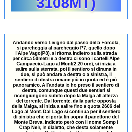
3108MT)
Andando verso Livigno dal passo della Forcola,
si parcheggia al parcheggio P7, quello dopo
l'Alpe Vago(P8), si ritorna indietro sulla strada
per circa 50metri e a destra ci sono i cartelli Alpe
Campaccio-Lago al Mont(2.20 ore), si inizia a
salire sulla sterrata, poi il sentiero si dirama in
due, si può andare a destra o a sinistra, il
sentiero di destra rimane più in quota ed è più
panoramico. All'andata io ho preso il sentiero di
destra, comunque questi due sentieri si
ricongiungono subito dopo la Malga all'altezza
del torrente. Dal torrente, dalla parte opposta
della Malga, si inizia a salire fino a quota 2606 del
Lago al Mont. Dal Lago si continua per il sentiero
di sinistra che ci porta fin sopra il panettone del
Monte Breva, indicato però con il nome Somp i
Crap Neir, in dialetto, che desta solamente