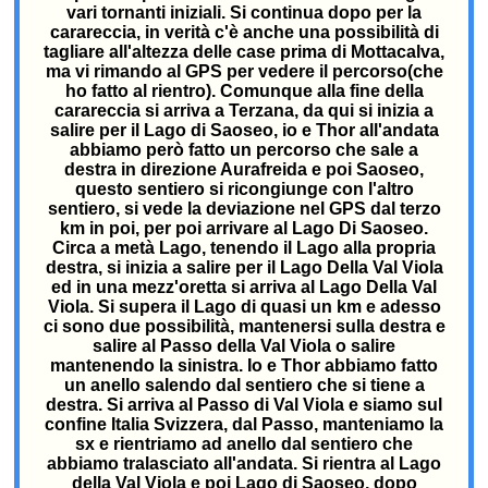
vari tornanti iniziali. Si continua dopo per la
carareccia, in verità c'è anche una possibilità di
tagliare all'altezza delle case prima di Mottacalva,
ma vi rimando al GPS per vedere il percorso(che
ho fatto al rientro). Comunque alla fine della
carareccia si arriva a Terzana, da qui si inizia a
salire per il Lago di Saoseo, io e Thor all'andata
abbiamo però fatto un percorso che sale a
destra in direzione Aurafreida e poi Saoseo,
questo sentiero si ricongiunge con l'altro
sentiero, si vede la deviazione nel GPS dal terzo
km in poi, per poi arrivare al Lago Di Saoseo.
Circa a metà Lago, tenendo il Lago alla propria
destra, si inizia a salire per il Lago Della Val Viola
ed in una mezz'oretta si arriva al Lago Della Val
Viola. Si supera il Lago di quasi un km e adesso
ci sono due possibilità, mantenersi sulla destra e
salire al Passo della Val Viola o salire
mantenendo la sinistra. Io e Thor abbiamo fatto
un anello salendo dal sentiero che si tiene a
destra. Si arriva al Passo di Val Viola e siamo sul
confine Italia Svizzera, dal Passo, manteniamo la
sx e rientriamo ad anello dal sentiero che
abbiamo tralasciato all'andata. Si rientra al Lago
della Val Viola e poi Lago di Saoseo, dopo