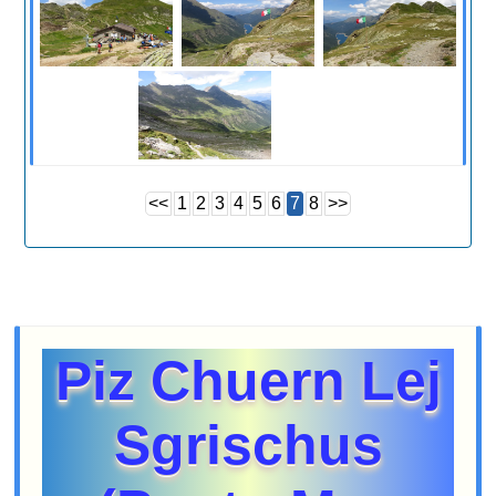
<<
1
2
3
4
5
6
7
8
>>
Piz Chuern Lej
Sgrischus