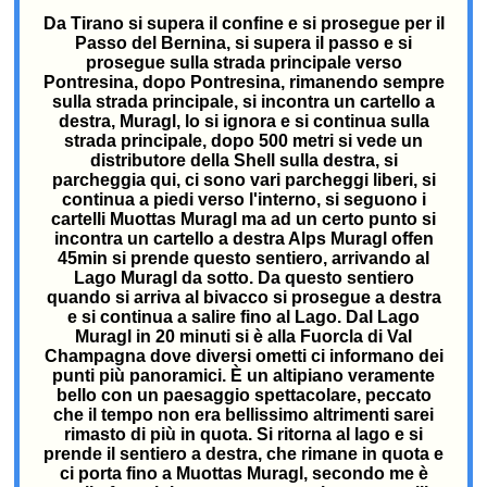
Da Tirano si supera il confine e si prosegue per il
Passo del Bernina, si supera il passo e si
prosegue sulla strada principale verso
Pontresina, dopo Pontresina, rimanendo sempre
sulla strada principale, si incontra un cartello a
destra, Muragl, lo si ignora e si continua sulla
strada principale, dopo 500 metri si vede un
distributore della Shell sulla destra, si
parcheggia qui, ci sono vari parcheggi liberi, si
continua a piedi verso l'interno, si seguono i
cartelli Muottas Muragl ma ad un certo punto si
incontra un cartello a destra Alps Muragl offen
45min si prende questo sentiero, arrivando al
Lago Muragl da sotto. Da questo sentiero
quando si arriva al bivacco si prosegue a destra
e si continua a salire fino al Lago. Dal Lago
Muragl in 20 minuti si è alla Fuorcla di Val
Champagna dove diversi ometti ci informano dei
punti più panoramici. È un altipiano veramente
bello con un paesaggio spettacolare, peccato
che il tempo non era bellissimo altrimenti sarei
rimasto di più in quota. Si ritorna al lago e si
prende il sentiero a destra, che rimane in quota e
ci porta fino a Muottas Muragl, secondo me è