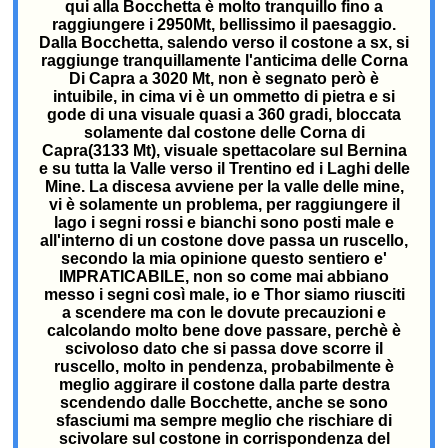
qui alla Bocchetta è molto tranquillo fino a
raggiungere i 2950Mt, bellissimo il paesaggio.
Dalla Bocchetta, salendo verso il costone a sx, si
raggiunge tranquillamente l'anticima delle Corna
Di Capra a 3020 Mt, non è segnato però è
intuibile, in cima vi è un ommetto di pietra e si
gode di una visuale quasi a 360 gradi, bloccata
solamente dal costone delle Corna di
Capra(3133 Mt), visuale spettacolare sul Bernina
e su tutta la Valle verso il Trentino ed i Laghi delle
Mine. La discesa avviene per la valle delle mine,
vi è solamente un problema, per raggiungere il
lago i segni rossi e bianchi sono posti male e
all'interno di un costone dove passa un ruscello,
secondo la mia opinione questo sentiero e'
IMPRATICABILE, non so come mai abbiano
messo i segni così male, io e Thor siamo riusciti
a scendere ma con le dovute precauzioni e
calcolando molto bene dove passare, perchè è
scivoloso dato che si passa dove scorre il
ruscello, molto in pendenza, probabilmente è
meglio aggirare il costone dalla parte destra
scendendo dalle Bocchette, anche se sono
sfasciumi ma sempre meglio che rischiare di
scivolare sul costone in corrispondenza del