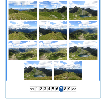
<<
1
2
3
4
5
6
7
8
9
>>