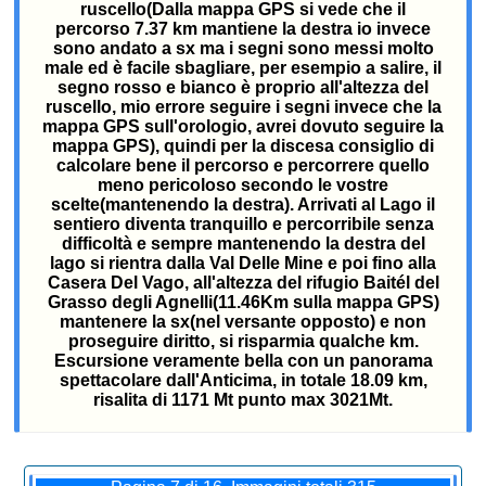
ruscello(Dalla mappa GPS si vede che il
percorso 7.37 km mantiene la destra io invece
sono andato a sx ma i segni sono messi molto
male ed è facile sbagliare, per esempio a salire, il
segno rosso e bianco è proprio all'altezza del
ruscello, mio errore seguire i segni invece che la
mappa GPS sull'orologio, avrei dovuto seguire la
mappa GPS), quindi per la discesa consiglio di
calcolare bene il percorso e percorrere quello
meno pericoloso secondo le vostre
scelte(mantenendo la destra). Arrivati al Lago il
sentiero diventa tranquillo e percorribile senza
difficoltà e sempre mantenendo la destra del
lago si rientra dalla Val Delle Mine e poi fino alla
Casera Del Vago, all'altezza del rifugio Baitél del
Grasso degli Agnelli(11.46Km sulla mappa GPS)
mantenere la sx(nel versante opposto) e non
proseguire diritto, si risparmia qualche km.
Escursione veramente bella con un panorama
spettacolare dall'Anticima, in totale 18.09 km,
risalita di 1171 Mt punto max 3021Mt.