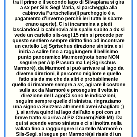
tra il primo e il secondo lago di Silvaplana si gira
a sx per Sils-Segl Maria, si parcheggia alla
cabinovia Furtschellas(Il parcheggio è a
pagamento d'inverno perchè ieri tutte le sbarre
erano aperte). Ci si incammina a piedi
lasciandoci la cabinovia alle spalle subito a dx si
vede un cartello sils-segl 15 min si procede per
questo sentiero sempre diritto fino ad incontrare
un cartello Lej Sgrischus direzione sinistra e si
inizia a salire fino a raggiungere il bellisimo
punto panoramico Marmorè(nota bene NON
seguire per Alp Prasura ma Lej Sgrischus-
Marmorè), da Marmorè si può arrivare al lago da
diverse direzioni, il percorso migliore e quello
fatto sia da me che da altri è probabilmente
quello di rimanere sempre a sx, agirare il costone
sulla sx da Marmorè e proseguire il vetta in
direzione del Lago(Ci sono le indicazioni,
seguire sempre quelle di sinistra, ringraziamo
una signora Svizzera altrimenti avrei sbagliato ;)
), si arriva quindi al lago dall'alto e poi con un
breve tratto si arriva al Piz Chuern(2689 Mt). Da
qui si scende verso sinistra e ci si inoltra nella
vallata fino a raggiungere il cartello Marmorè o
Sils-Segl, si segue per Marmorè(si risale di un