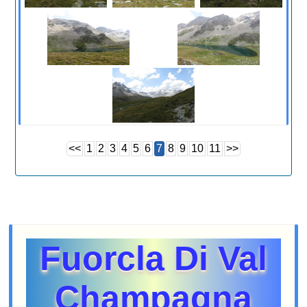
<<
1
2
3
4
5
6
7
8
9
10
11
>>
Fuorcla Di Val
Champagna