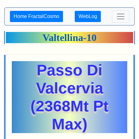
Home FractalCosmo
WebLog
Valtellina-10
Passo Di
Valcervia
(2368Mt Pt
Max)