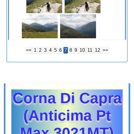
<<
1
2
3
4
5
6
7
8
9
10
11
12
>>
Corna Di Capra
(Anticima Pt
Max 3021MT)