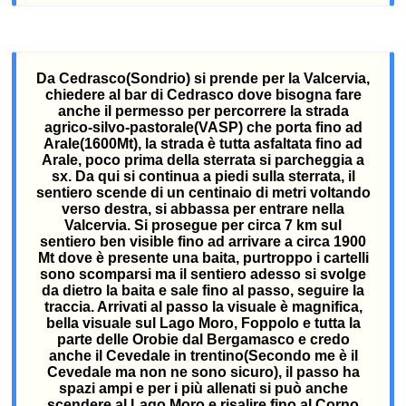
Da Cedrasco(Sondrio) si prende per la Valcervia,
chiedere al bar di Cedrasco dove bisogna fare
anche il permesso per percorrere la strada
agrico-silvo-pastorale(VASP) che porta fino ad
Arale(1600Mt), la strada è tutta asfaltata fino ad
Arale, poco prima della sterrata si parcheggia a
sx. Da qui si continua a piedi sulla sterrata, il
sentiero scende di un centinaio di metri voltando
verso destra, si abbassa per entrare nella
Valcervia. Si prosegue per circa 7 km sul
sentiero ben visible fino ad arrivare a circa 1900
Mt dove è presente una baita, purtroppo i cartelli
sono scomparsi ma il sentiero adesso si svolge
da dietro la baita e sale fino al passo, seguire la
traccia. Arrivati al passo la visuale è magnifica,
bella visuale sul Lago Moro, Foppolo e tutta la
parte delle Orobie dal Bergamasco e credo
anche il Cevedale in trentino(Secondo me è il
Cevedale ma non ne sono sicuro), il passo ha
spazi ampi e per i più allenati si può anche
scendere al Lago Moro e risalire fino al Corno