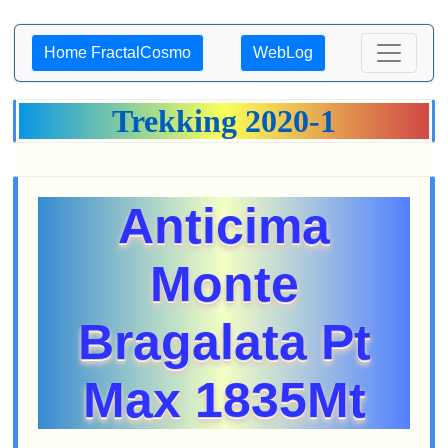
Home FractalCosmo
WebLog
Trekking 2020-1
Anticima
Monte
Bragalata Pt
Max 1835Mt