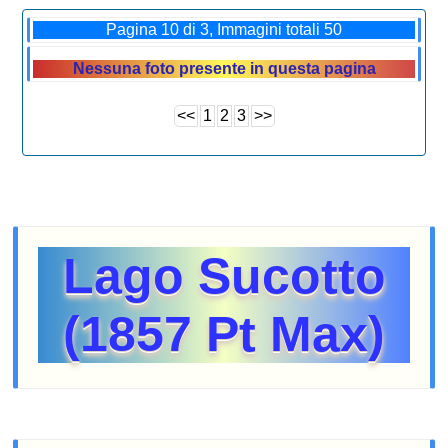
Pagina 10 di 3, Immagini totali 50
Nessuna foto presente in questa pagina
<<
1
2
3
>>
Lago Sucotto
(1857 Pt Max)