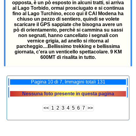
opposta, è un pò esposto in alcuni tratti, si arriva
al Lago Torbido, ormai prosciugato e si continua
fino al Lago Turchino, ecco qui il CAI Modena ha
chiuso un pezzo di sentiero, quindi se volete
scaricare il GPS sappiate che bisogna avere un
pò di orientamento, perchè si cammina su sassi
non segnati, hanno cancellato i segnali con
vernice grigia, ad anello si ritorna al
parcheggio....Bellissimo trekking e bellissima
giornata, c'era un venticello spettacolare. 9 KM
600MT di risalita in tutto.
Pagina 10 di 7, Immagini totali 131
Nessuna foto presente in questa pagina
<<
1
2
3
4
5
6
7
>>