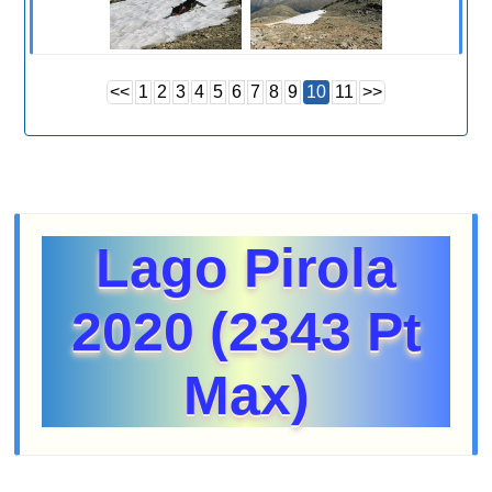
<<
1
2
3
4
5
6
7
8
9
10
11
>>
Lago Pirola
2020 (2343 Pt
Max)