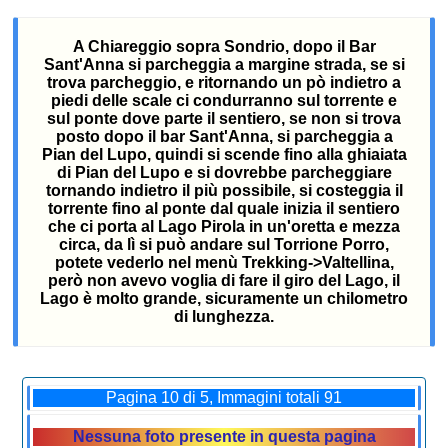
A Chiareggio sopra Sondrio, dopo il Bar
Sant'Anna si parcheggia a margine strada, se si
trova parcheggio, e ritornando un pò indietro a
piedi delle scale ci condurranno sul torrente e
sul ponte dove parte il sentiero, se non si trova
posto dopo il bar Sant'Anna, si parcheggia a
Pian del Lupo, quindi si scende fino alla ghiaiata
di Pian del Lupo e si dovrebbe parcheggiare
tornando indietro il più possibile, si costeggia il
torrente fino al ponte dal quale inizia il sentiero
che ci porta al Lago Pirola in un'oretta e mezza
circa, da lì si può andare sul Torrione Porro,
potete vederlo nel menù Trekking->Valtellina,
però non avevo voglia di fare il giro del Lago, il
Lago è molto grande, sicuramente un chilometro
di lunghezza.
Pagina 10 di 5, Immagini totali 91
Nessuna foto presente in questa pagina