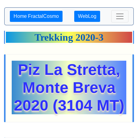
Home FractalCosmo
WebLog
Trekking 2020-3
Piz La Stretta,
Monte Breva
2020 (3104 MT)