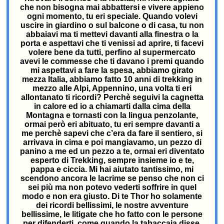
che non bisogna mai abbattersi e vivere appieno
ogni momento, tu eri speciale. Quando volevi
uscire in giardino o sul balcone o di casa, tu non
abbaiavi ma ti mettevi davanti alla finestra o la
porta e aspettavi che ti venissi ad aprire, ti facevi
volere bene da tutti, perfino al supermercato
avevi le commesse che ti davano i premi quando
mi aspettavi a fare la spesa, abbiamo girato
mezza Italia, abbiamo fatto 10 anni di trekking in
mezzo alle Alpi, Appennino, una volta ti eri
allontanato ti ricordi? Perchè seguivi la cagnetta
in calore ed io a chiamarti dalla cima della
Montagna e tornasti con la lingua penzolante,
ormai però eri abituato, tu eri sempre davanti a
me perchè sapevi che c’era da fare il sentiero, si
arrivava in cima e poi mangiavamo, un pezzo di
panino a me ed un pezzo a te, ormai eri diventato
esperto di Trekking, sempre insieme io e te,
pappa e ciccia. Mi hai aiutato tantissimo, mi
scendono ancora le lacrime se penso che non ci
sei più ma non potevo vederti soffrire in quel
modo e non era giusto. Di te Thor ho solamente
dei ricordi bellissimi, le nostre avventure
bellissime, le litigate che ho fatto con le persone
per difenderti, come quando la tabaccaia disse,