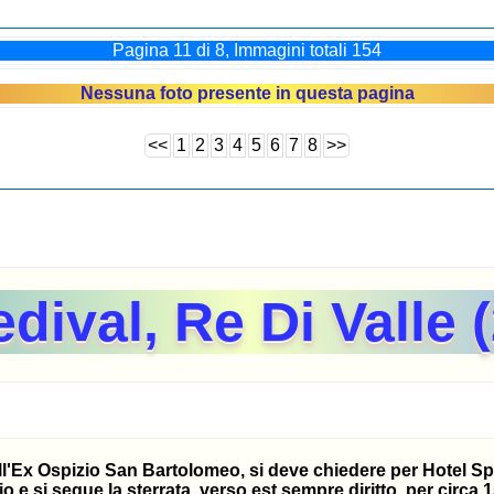
Pagina 11 di 8, Immagini totali 154
Nessuna foto presente in questa pagina
<<
1
2
3
4
5
6
7
8
>>
dival, Re Di Valle 
all'Ex Ospizio San Bartolomeo, si deve chiedere per Hotel Spor
o e si segue la sterrata, verso est sempre diritto, per circa 1