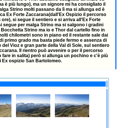
 ma è più lungo), ma un signore mi ha consigliato il
lga Strino molti passano da lì ma si allunga ed è
ndica Ex Forte Zaccarana(dall'Ex Ospizio il percorso
e), si segue il sentiero e si arriva all'Ex Forte
si segue per malga Strino ma si salgono i gradini
 Bocchetta Strino ma io e Thor dal cartello fino in
lti chilometri sono in piano ed il restante sale dai
atti di primo grado ma basta piede fermo e assenza di
e del Vioz e gran parte della Val di Sole, sul sentiero
carana. Il rientro può avvenire o per il percorso
fare in salita) però si allunga un pochino e c'è più
poi Ex ospizio San Bartolomeo.