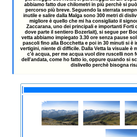
abbiamo fatto due chilometri in più perchè si può s
percorso più breve. Seguendo la sterrata sempre 
inutile e salire dalla Malga sono 300 metri di disl
migliore è quello che mi ha consigliato il signo
Zaccarana, uno dei principali e importanti Forti
dove parte il sentiero Bozerlait), si segue per Bo
vetta abbiamo impiegato 3.30 ore senza pause solo i
pascoli fino alla Bocchetta e poi in 30 minuti si è 
vertigini, niente di difficile. Dalla Vetta la visuale
c'è acqua, per me acqua vuol dire ruscelli non f
dell'andata, come ho fatto io, oppure quando si sce
dislivello perchè bisogna ris