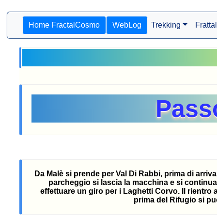
Home FractalCosmo
WebLog
Trekking
Frattal
Passo
Da Malè si prende per Val Di Rabbi, prima di arriv
parcheggio si lascia la macchina e si continua
effettuare un giro per i Laghetti Corvo. Il rien
prima del Rifugio si pu