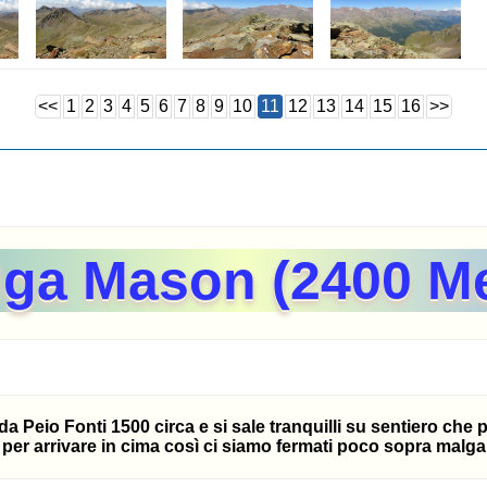
<<
1
2
3
4
5
6
7
8
9
10
11
12
13
14
15
16
>>
ga Mason (2400 Me
 da Peio Fonti 1500 circa e si sale tranquilli su sentiero che
i per arrivare in cima così ci siamo fermati poco sopra malg