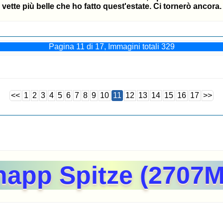
vette più belle che ho fatto quest'estate. Ci tornerò ancora.
Pagina 11 di 17, Immagini totali 329
<<
1
2
3
4
5
6
7
8
9
10
11
12
13
14
15
16
17
>>
happ Spitze (2707Me