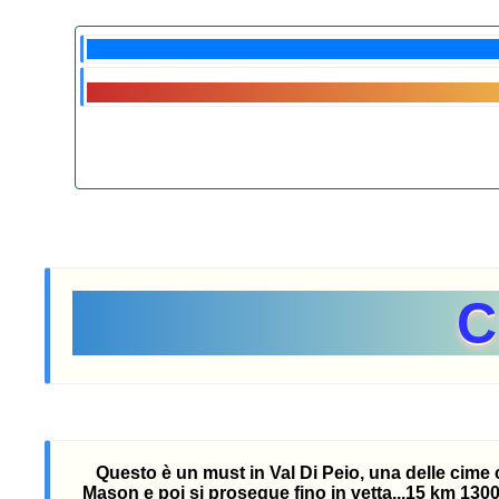
C
Questo è un must in Val Di Peio, una delle cime 
Mason e poi si prosegue fino in vetta...15 km 1300 