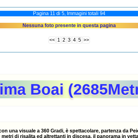
Pagina 11 di 5, Immagini totali 94
Nessuna foto presente in questa pagina
<<
1
2
3
4
5
>>
ima Boai (2685Metr
con una visuale a 360 Gradi, è spettacolare, partenza da Peio
metri di risalita ed altrettanti in discesa, il panorama in vet