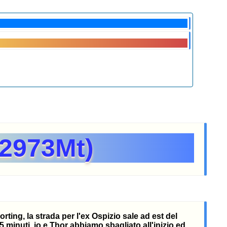
(2973Mt)
ting, la strada per l'ex Ospizio sale ad est del
5 minuti, io e Thor abbiamo sbagliato all'inizio ed