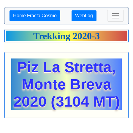
Home FractalCosmo
WebLog
Trekking 2020-3
Piz La Stretta,
Monte Breva
2020 (3104 MT)