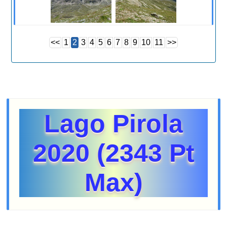
<<
1
2
3
4
5
6
7
8
9
10
11
>>
Lago Pirola
2020 (2343 Pt
Max)